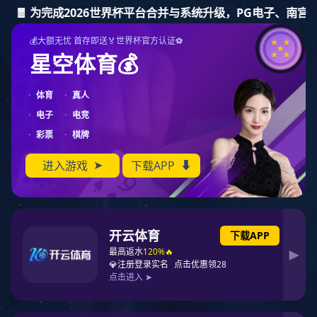
亿万28
石化
亿万28
行业应用
化工
石化
生物制药
食品饮料
微电子
实验室
水处理
化工
新能源电池
相关产品